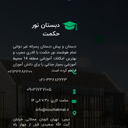
دبستان نور
حکمت
دبستان و پیش دبستان پسرانه غیر دولتی
تمام هوشمند نور حکمت با کادری مجرب و
بهترین امکانات آموزشی منطقه 14 محیط
آموزشی بسیار جذابی را برای دانش آموزان
فراهم کرده است.
02133682200
۰۲۱-۳۳۶۸۲۲۲۳
09021727105
ساعت کاری: 7:30 الی 14
info@noorhekmat.ir
​درس: تهران اتوبان محلاتی خیابان
09021727105
آیت الله سعیدی قبل از چهار راه