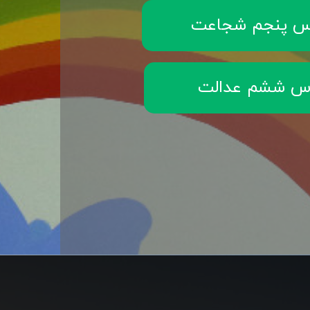
س پنجم شجاعت
س ششم عدالت