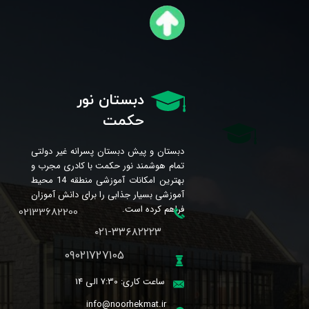
دبستان نور
حکمت
دبستان و پیش دبستان پسرانه غیر دولتی
تمام هوشمند نور حکمت با کادری مجرب و
بهترین امکانات آموزشی منطقه 14 محیط
آموزشی بسیار جذابی را برای دانش آموزان
فراهم کرده است.
02133682200
۰۲۱-۳۳۶۸۲۲۲۳
09021727105
ساعت کاری: 7:30 الی 14
info@noorhekmat.ir