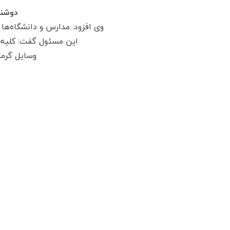
دوشنبه 26 دی 1401
وی افزود: مدارس و دانشگاه‌ها
این مسئول گفت: کلیه 
وسایل گرما