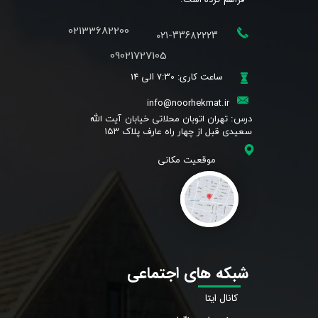
02133682200
۰۲۱-۳۳۶۸۲۲۲۳
09021727105
ساعت کاری: 7:30 الی 14
info@noorhekmat.ir
​درس: تهران اتوبان محلاتی خیابان آیت الله
سعیدی قبل از چهار راه عارف پلاک ۱۵۳
شبکه های اجتماعی
کانال ایتا