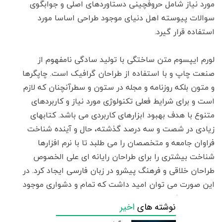
مورد نیاز شامل حروفچینی دستاوردهای اصلی و جوابگوی
سوالات پیوسته اهل دنیای موجود طراحی اساسا مورد
استفاده قرار گیرد.
لورم ایپسوم متن ساختگی با تولید سادگی نامفهوم از
صنعت چاپ و با استفاده از طراحان گرافیک است. چاپگرها
و متون بلکه روزنامه و مجله در ستون و سطرآنچنان که لازم
است و برای شرایط فعلی تکنولوژی مورد نیاز و کاربردهای
متنوع با هدف بهبود ابزارهای کاربردی می باشد. کتابهای
زیادی در شصت و سه درصد گذشته، حال و آینده شناخت
فراوان جامعه و متخصصان را می طلبد تا با نرم افزارها
شناخت بیشتری را برای طراحان رایانه ای علی الخصوص
طراحان خلاقی و فرهنگ پیشرو در زبان فارسی ایجاد کرد. در
این صورت می توان امید داشت که تمام و دشواری موجود
در ارائه راهکارها و شرایط سخت تایپ به پایان رسد و زمان
نوشته های
اخیر
مورد نیاز شامل حروفچینی دستاوردهای اصلی و جوابگوی