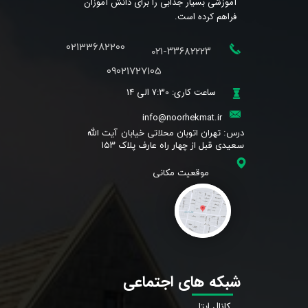
آموزشی بسیار جذابی را برای دانش آموزان
فراهم کرده است.
02133682200
۰۲۱-۳۳۶۸۲۲۲۳
09021727105
ساعت کاری: 7:30 الی 14
info@noorhekmat.ir
​درس: تهران اتوبان محلاتی خیابان آیت الله
سعیدی قبل از چهار راه عارف پلاک ۱۵۳
شبکه های اجتماعی
کانال ایتا