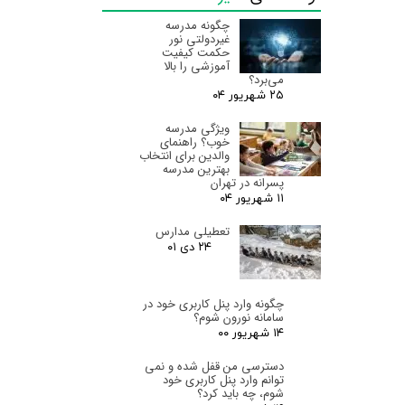
کارنامه هایی که بصورت ماهانه برای شما تعریف شده است
چگونه مدرسه
علاوه بر اطلاعات سایر کارنامه ها، ماه مورد ارزیابی نیز قابل
غیردولتی نور
مشاهده می باشد.
حکمت کیفیت
آموزشی را بالا
می‌برد؟
۲۵ شهریور ۰۴
ویژگی مدرسه
خوب؟ راهنمای
والدین برای انتخاب
بهترین مدرسه
پسرانه در تهران
۱۱ شهریور ۰۴
تعطیلی مدارس
۲۴ دی ۰۱
چگونه وارد پنل کاربری خود در
سامانه نورون شوم؟
۱۴ شهریور ۰۰
دسترسی من قفل شده و نمی
توانم وارد پنل کاربری خود
شوم، چه باید کرد؟